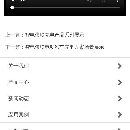
上一篇：
智电伟联充电产品系列展示
下一篇：
智电伟联电动汽车充电方案场景展示
关于我们
产品中心
新闻动态
应用案例