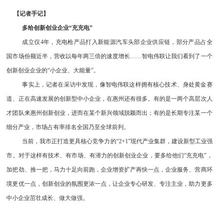
【记者手记】
多给创新创业企业“充充电”
成立仅4年，充电枪产品打入新能源汽车头部企业供应链，部分产品占全
国市场份额近半，营收以每年两三倍的速度增长……智电伟联让我们看到了一个
创新创业企业的“小企业、大能量”。
事实上，记者在采访中发现，像智电伟联这样拥有核心技术、身处黄金赛
道、正在高速发展的创新型中小企业，在惠州还有很多。有的是一两个高层次人
才团队来惠州创新创业，进而在某个新兴领域脱颖而出；有的是长期专注某一个
细分产业，市场占有率排名全国乃至全球前列。
当前，我市正打造更具核心竞争力的“2+1”现代产业集群，建设新型工业强
市。对于这样有技术、有市场、有潜力的创新创业企业，要多给他们“充充电”，
加把劲、推一把，马力十足向前跑，企业增资扩产再快一点，企业服务、营商环
境更优一点，创新创业的氛围更浓一点，让企业专心研发、专注主业，助力更多
中小企业茁壮成长、做大做强。