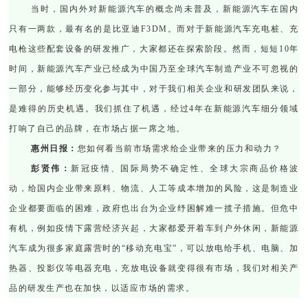
当时，国内外对新能源汽车的概念尚未普及，新能源汽车在国内
只有一两款，最有名的是比亚迪F3DM。而对于新能源汽车充电桩、充
电枪这些配套设备的研发推广，大家都还在探索阶段。然而，短短10年
时间，新能源汽车产业已经成为中国乃至全球汽车制造产业不可忽视的
一部分，能够经历变化参与其中，对于我们相关企业和研发团队来说，
是难得的历史机遇。我们抓住了机遇，经过4年在新能源汽车细分领域
打响了自己的品牌，在市场占据一席之地。
惠州日报：
您如何看当前市场需求给企业带来的压力和动力？
彭贤伟：
新冠疫情、国际局势不确定性、全球大宗商品价格波
动，给国内企业带来原料、物流、人工等成本增加的风险，这是制造业
企业都要面临的困难，政府也出台为企业纾困解难一揽子措施。但危中
有机，例如疫情下露营经济兴起，大家都爱开着车到户外休闲，新能源
汽车成为很多家庭露营时的“移动充电宝”，可以放电给手机、电脑、加
热器、投影仪等电器充电，充放电设备就变得很有市场，我们对相关产
品的研发生产也在加快，以适应市场的需求。