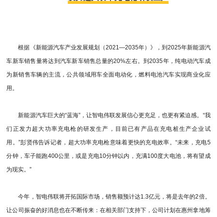
根据《新能源汽车产业发展规划（2021—2035年）》，到2025年新能源汽
车新车销售量将达到汽车新车销售总量的20%左右。到2035年，纯电动汽车成
为新销售车辆的主流，公共领域用车全面电动化，燃料电池汽车实现商业化应
用。
新能源汽车巨大的“蓝海”，让智电伟联发展信心更充足，也更有紧迫感。“我
们正发力超大功率充电枪的研发生产，目前已有产品在充电桩生产企业试
用。”彭贤伟告诉记者，超大功率充电枪意味着更快的充电效率。“未来，充电5
分钟，车子能跑400公里，或是充电10分钟以内，充满100度大电池，将有望成
为现实。”
今年，智电伟联将开拓国际市场，销售额预计达1.3亿元，将是去年的2倍。
让公司振奋的好消息也在不断传来：在相关部门支持下，公司计划在惠州拿地筹