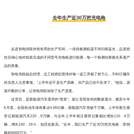
去年生产近30万把充电枪
走进智电伟联井然有序的生产车间，一排排检测机器不停闪烁蓝光，品质把
控员细心地对组装完成的不同型号充电枪进行检测，每一个检测结果都关系着产
品的质量。
智电伟联副总经理、总工程师彭贤伟对每一道工序都了然于心，不时叮嘱车
间负责人注意事项。“上半年还不是生产高峰，但产品已供不应求了。”他说，源
源不断的订单，让智电伟联加快了生产进度。
这背后，是新能源汽车需求的“喷发”。据公安部发布的数据显示，截至今年
6月底，全国机动车保有量达4.06亿辆，新能源汽车突破千万辆。上半年新注册
登记新能源汽车220．9万辆，与去年上半年新注册登记量相比增加110．6万
辆，增长100．26％，创历史新高。
“去年，我们生产了近30万把充电枪，营销
额超6000万元。”